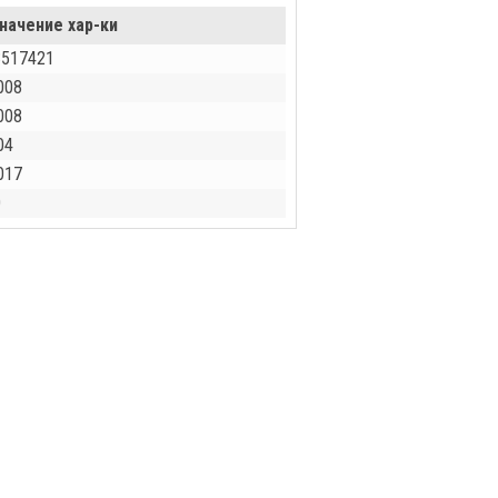
начение хар-ки
3517421
008
008
04
017
0