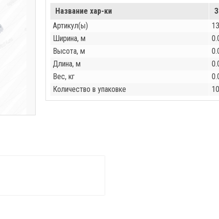
Название хар-ки
З
Артикул(ы)
1
Ширина, м
0.
Высота, м
0.
Длина, м
0.
Вес, кг
0.
Количество в упаковке
1