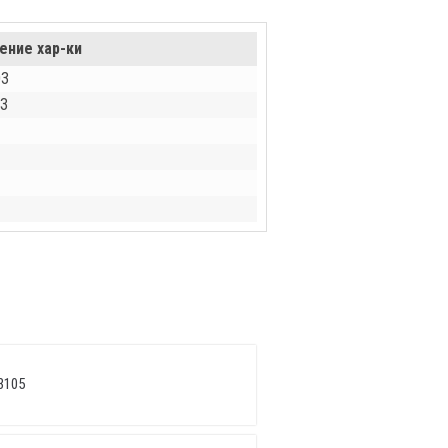
ение хар-ки
03
З
3105