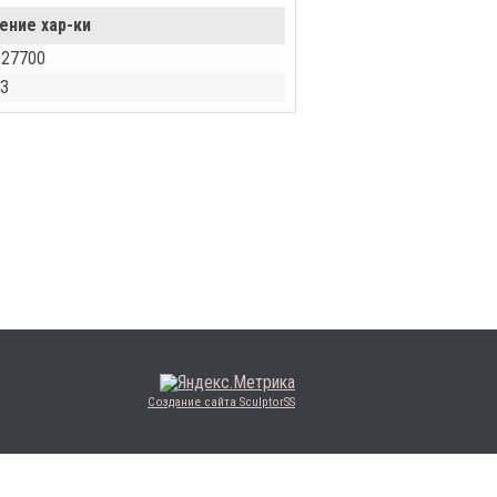
ение хар-ки
027700
З
Создание сайта SculptorSS