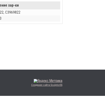
ение хар-ки
22, C3969822
З
Создание сайта SculptorSS