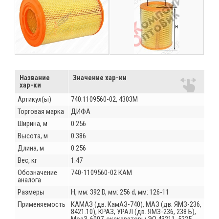
Название
Значение хар-ки
хар-ки
Артикул(ы)
740.1109560-02, 4303М
Торговая марка
ДИФА
Ширина, м
0.256
Высота, м
0.386
Длина, м
0.256
Вес, кг
1.47
Обозначение
740-1109560-02 КАМ
аналога
Размеры
Н, мм: 392 D, мм: 256 d, мм: 126-11
Применяемость
КАМАЗ (дв. КамАЗ-740), МАЗ (дв. ЯМЗ-236,
8421.10), КРАЗ, УРАЛ (дв. ЯМЗ-236, 238 Б),
МоаЗ-6007, экскаваторы ЭО 43211, 5225