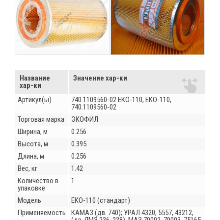
Название
Значение хар-ки
хар-ки
Артикул(ы)
740.1109560-02 EKO-110, EKO-110,
740.1109560-02
Торговая марка
ЭКОФИЛ
Ширина, м
0.256
Высота, м
0.395
Длина, м
0.256
Вес, кг
1.42
Количество в
1
упаковке
Модель
ЕКО-110 (стандарт)
Применяемость
КАМАЗ (дв. 740); УРАЛ 4320, 5557, 43212,
(дв. ЯМЗ 236, 238); МАЗ 79092, 79093, 75165