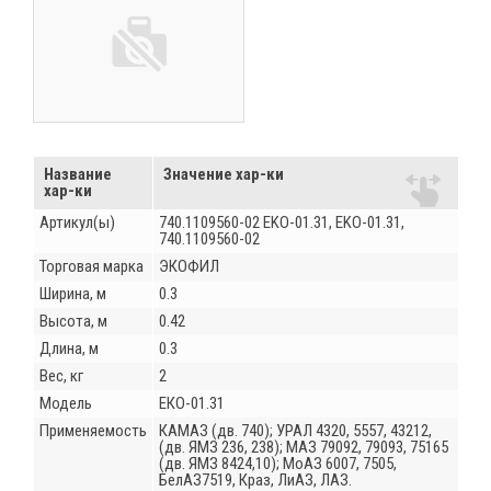
Название
Значение хар-ки
хар-ки
Артикул(ы)
740.1109560-02 EKO-01.31, EKO-01.31,
740.1109560-02
Торговая марка
ЭКОФИЛ
Ширина, м
0.3
Высота, м
0.42
Длина, м
0.3
Вес, кг
2
Модель
ЕКО-01.31
Применяемость
КАМАЗ (дв. 740); УРАЛ 4320, 5557, 43212,
(дв. ЯМЗ 236, 238); МАЗ 79092, 79093, 75165
(дв. ЯМЗ 8424,10); МоАЗ 6007, 7505,
БелАЗ7519, Краз, ЛиАЗ, ЛАЗ.