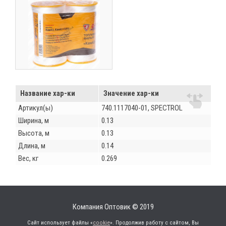
Название хар-ки
Значение хар-ки
Артикул(ы)
740.1117040-01, SPECTROL
Ширина, м
0.13
Высота, м
0.13
Длина, м
0.14
Вес, кг
0.269
Компания Оптовик © 2019
Сайт использует файлы «
cookie
». Продолжив работу с сайтом, Вы