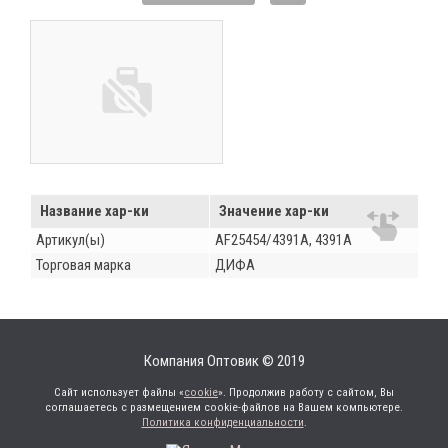
Название хар-ки
Значение хар-ки
Артикул(ы)
AF25454/4391А, 4391А
Торговая марка
ДИФА
Компания Оптовик © 2019
Сайт использует файлы «
cookie
». Продолжив работу с сайтом, Вы
соглашаетесь с размещением cookie-файлов на Вашем компьютере.
Политика конфиденциальности
.