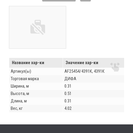
Название хар-ки
Значение хар-ки
Артикул(ы)
AF25454/4391К, 4391К
Торговая марка
ДИФА
Ширина, м
0.31
Высота, м
0.51
Длина, м
0.31
Вес, кг
4.02