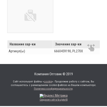
Название хар-ки
Значение хар-ки
Артикул(ы)
6660459190, PL270X
Компания Оптовик © 2019
Сайт использует файлы «
cookie
». Продолжив работу с сайтом, Вы
соглашаетесь с размещением cookie-файлов на Вашем компьютере.
Политика конфиденциальности
.
Создание сайта SculptorSS