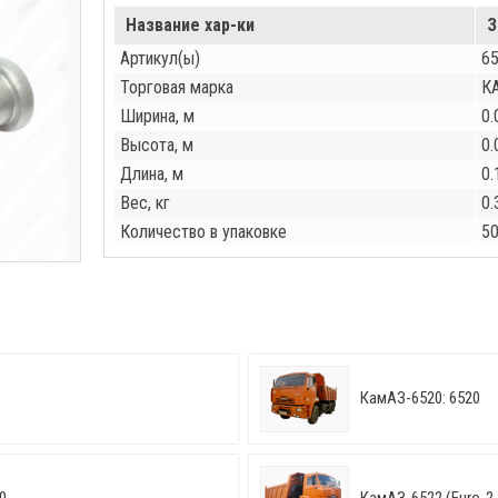
Название хар-ки
З
Артикул(ы)
6
Торговая марка
К
Ширина, м
0.
Высота, м
0.
Длина, м
0.
Вес, кг
0.
Количество в упаковке
5
КамАЗ-6520: 6520