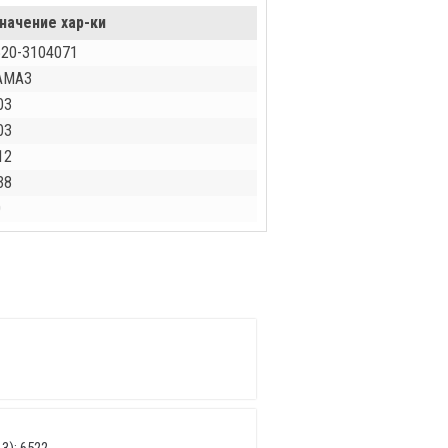
начение хар-ки
520-3104071
АМАЗ
03
03
12
38
0