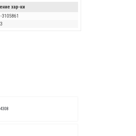
ение хар-ки
-3105861
З
 4308