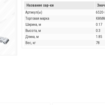
Название хар-ки
Знач
Артикул(ы)
6520-
Торговая марка
КАМА
Ширина, м
0.17
Высота, м
0.3
Длина, м
1.85
Вес, кг
78