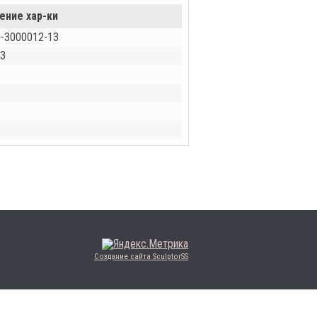
ение хар-ки
-3000012-13
З
Создание сайта SculptorSS