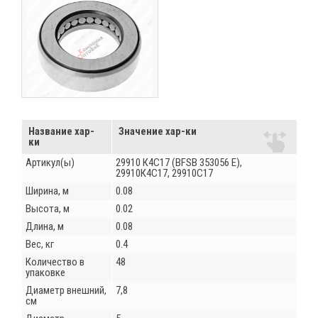
Название хар-
Значение хар-ки
ки
Артикул(ы)
29910 К4С17 (BFSB 353056 E),
29910К4С17, 29910С17
Ширина, м
0.08
Высота, м
0.02
Длина, м
0.08
Вес, кг
0.4
Количество в
48
упаковке
Диаметр внешний,
7,8
см