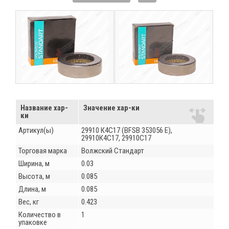
Название хар-
Значение хар-ки
ки
Артикул(ы)
29910 К4С17 (BFSB 353056 E),
29910К4С17, 29910С17
Торговая марка
Волжский Стандарт
Ширина, м
0.03
Высота, м
0.085
Длина, м
0.085
Вес, кг
0.423
Количество в
1
упаковке