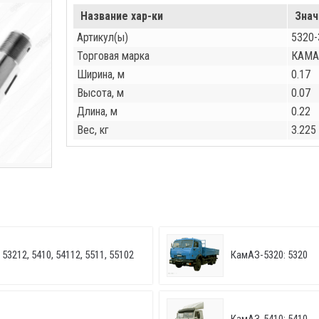
Название хар-ки
Знач
Артикул(ы)
5320-
Торговая марка
КАМА
Ширина, м
0.17
Высота, м
0.07
Длина, м
0.22
Вес, кг
3.225
53212, 5410, 54112, 5511, 55102
КамАЗ-5320: 5320