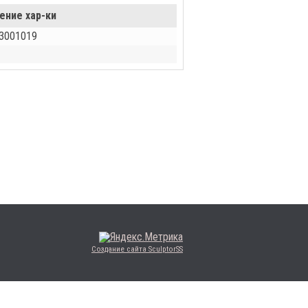
ение хар-ки
3001019
Создание сайта SculptorSS