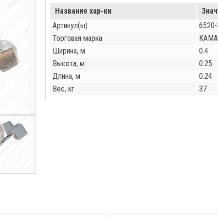
Название хар-ки
Знач
Артикул(ы)
6520-
Торговая марка
КАМА
Ширина, м
0.4
Высота, м
0.25
Длина, м
0.24
Вес, кг
37