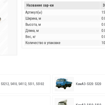
Название хар-ки
З
Артикул(ы)
1
Ширина, м
0.
Высота, м
0.
Длина, м
0.
Вес, кг
0.
Количество в упаковке
1
53212, 5410, 54112, 5511, 55102
КамАЗ-5320: 5320