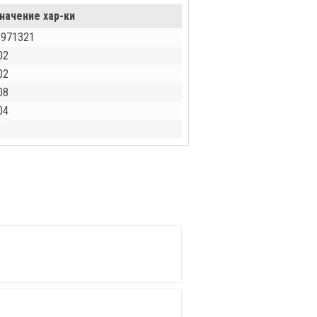
начение хар-ки
5971321
02
02
08
04
0