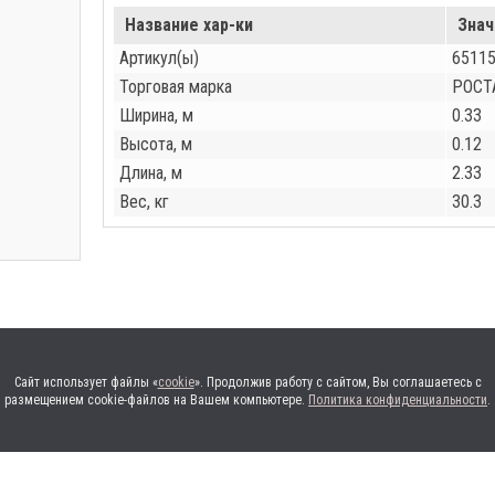
Название хар-ки
Знач
Артикул(ы)
65115
Торговая марка
РОСТ
Ширина, м
0.33
Высота, м
0.12
Длина, м
2.33
Вес, кг
30.3
Сайт использует файлы «
cookie
». Продолжив работу с сайтом, Вы соглашаетесь с
размещением cookie-файлов на Вашем компьютере.
Политика конфиденциальности
.