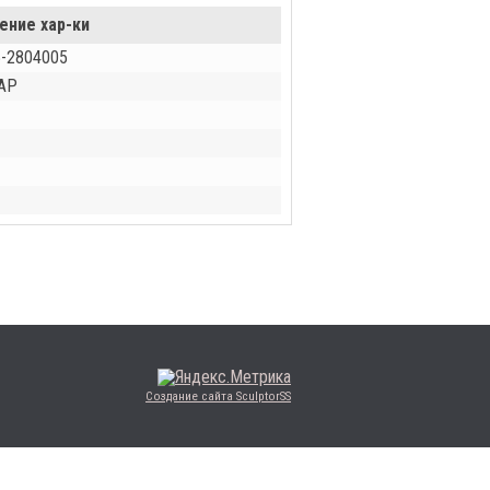
ение хар-ки
-2804005
АР
Создание сайта SculptorSS