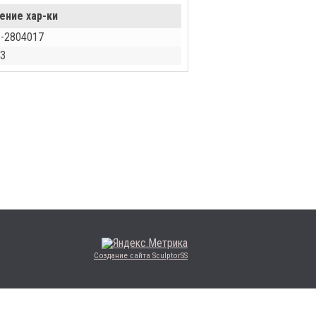
ение хар-ки
-2804017
З
Создание сайта SculptorSS