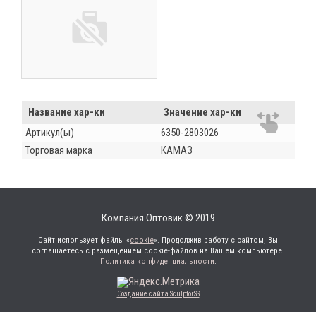
Название хар-ки
Значение хар-ки
Артикул(ы)
6350-2803026
Торговая марка
КАМАЗ
Компания Оптовик © 2019
Сайт использует файлы «
cookie
». Продолжив работу с сайтом, Вы
соглашаетесь с размещением cookie-файлов на Вашем компьютере.
Политика конфиденциальности
.
Создание сайта SculptorSS