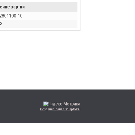
ение хар-ки
2801100-10
З
Создание сайта SculptorSS