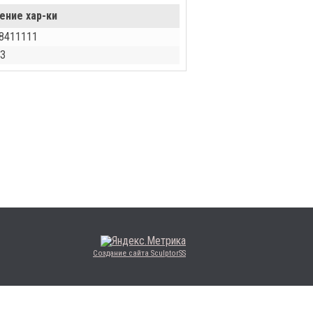
ение хар-ки
8411111
З
Создание сайта SculptorSS