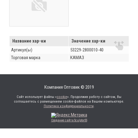
Название хар-ки
Значение хар-ки
Артикул(ы)
53229-2800010-40
Торговая марка
КАМАЗ
Компания Оптовик © 2019
Сайт использует файлы «
cookie
». Продолжив работу с сайтом, Вы
соглашаетесь с размещением cookie-файлов на Вашем компьютере.
Политика конфиденциальности
.
Создание сайта SculptorSS