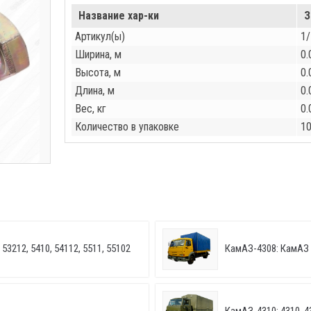
Название хар-ки
З
Артикул(ы)
1
Ширина, м
0.
Высота, м
0.
Длина, м
0.
Вес, кг
0.
Количество в упаковке
1
53212, 5410, 54112, 5511, 55102
КамАЗ-4308: КамАЗ