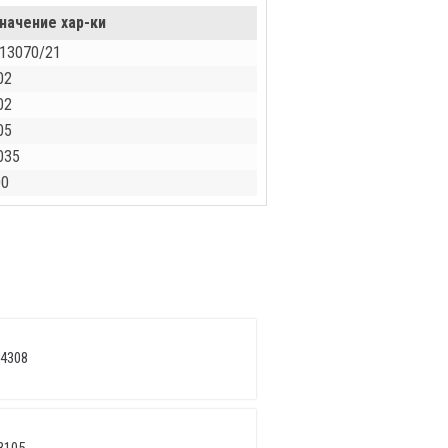
начение хар-ки
/13070/21
02
02
05
035
00
 4308