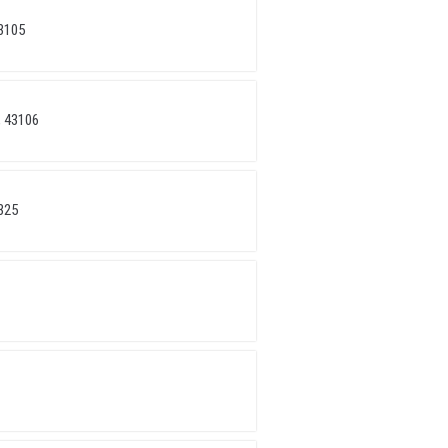
3105
 43106
325