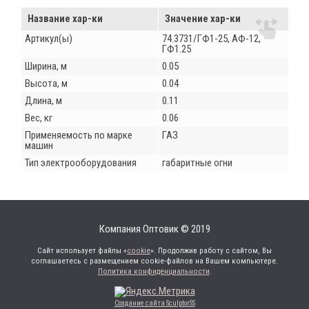
Название хар-ки
Значение хар-ки
Артикул(ы)
74.3731/ГФ1-25, АФ-12,
ГФ1.25
Ширина, м
0.05
Высота, м
0.04
Длина, м
0.11
Вес, кг
0.06
Применяемость по марке
ГАЗ
машин
Тип электрооборудования
габаритные огни
Компания Оптовик © 2019
Сайт использует файлы «
cookie
». Продолжив работу с сайтом, Вы
соглашаетесь с размещением cookie-файлов на Вашем компьютере.
Политика конфиденциальности
.
Создание сайта SculptorSS