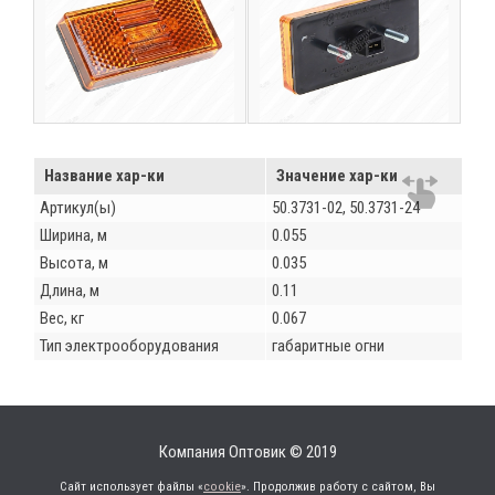
Название хар-ки
Значение хар-ки
Артикул(ы)
50.3731-02, 50.3731-24
Ширина, м
0.055
Высота, м
0.035
Длина, м
0.11
Вес, кг
0.067
Тип электрооборудования
габаритные огни
Компания Оптовик © 2019
Сайт использует файлы «
cookie
». Продолжив работу с сайтом, Вы