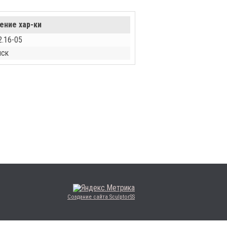
ение хар-ки
2.16-05
нск
Создание сайта SculptorSS