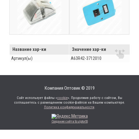
Название хар-ки
Значение хар-ки
Артикул(ы)
A63R42-3712010
Компания Оптовик © 2019
Сайт использует файлы «
cookie
». Продолжив работу с сайтом, Вы
соглашаетесь с размещением cookie-файлов на Вашем компьютере.
Политика конфиденциальности
.
Создание сайта SculptorSS