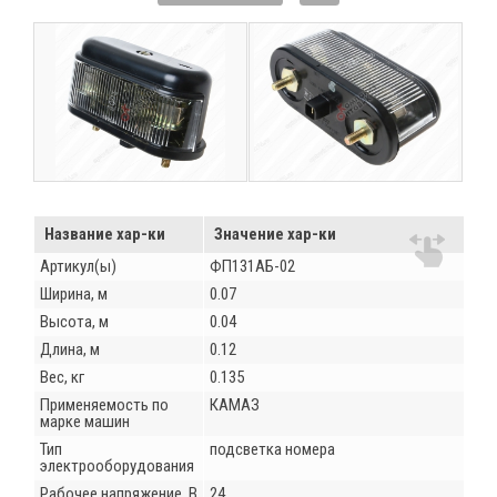
Название хар-ки
Значение хар-ки
Артикул(ы)
ФП131АБ-02
Ширина, м
0.07
Высота, м
0.04
Длина, м
0.12
Вес, кг
0.135
Применяемость по
КАМАЗ
марке машин
Тип
подсветка номера
электрооборудования
Рабочее напряжение, В
24