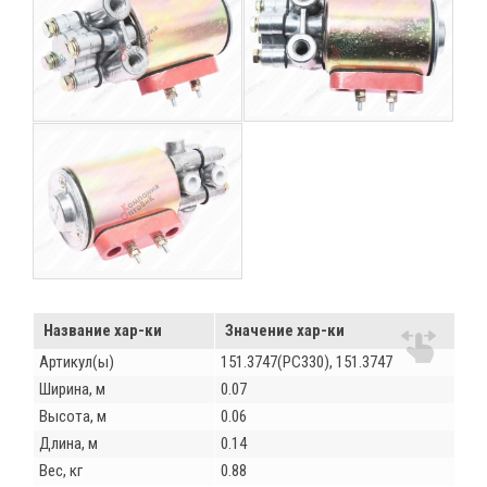
Название хар-ки
Значение хар-ки
Артикул(ы)
151.3747(РС330), 151.3747
Ширина, м
0.07
Высота, м
0.06
Длина, м
0.14
Вес, кг
0.88