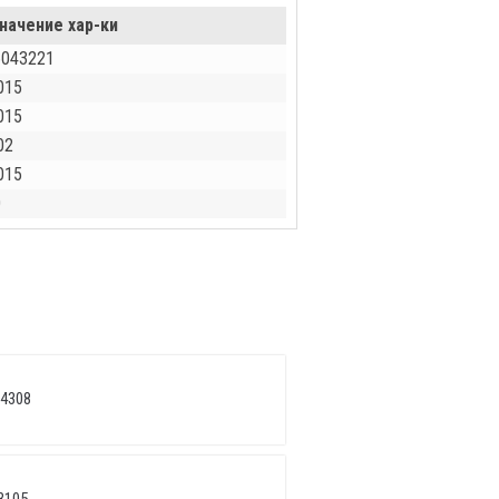
начение хар-ки
6043221
015
015
02
015
0
 4308