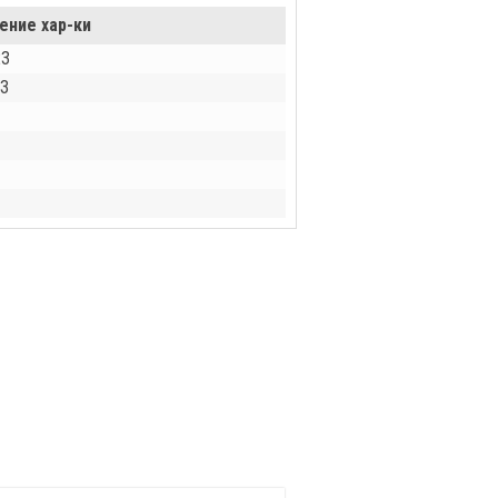
ение хар-ки
23
З