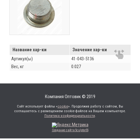
Название хар-ки
Значение хар-ки
Артикул(ы)
41-043-5136
Вес, кг
0.027
Компания Оптовик © 2019
Сайт использует файлы «
cookie
». Продолжив работу с сайтом, Вы
соглашаетесь с размещением cookie-файлов на Вашем компьютере.
Политика конфиденциальности
.
Создание сайта SculptorSS