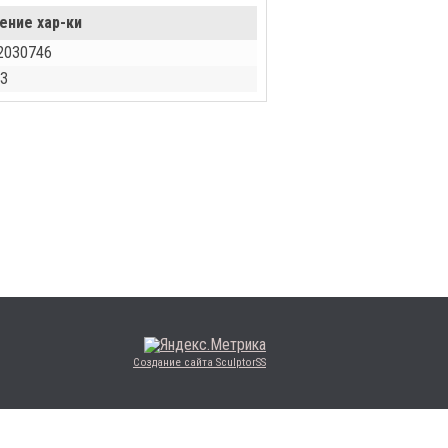
ение хар-ки
2030746
З
Создание сайта SculptorSS