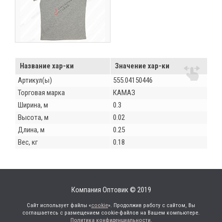
Название хар-ки
Значение хар-ки
Артикул(ы)
555.04150446
Торговая марка
КАМАЗ
Ширина, м
0.3
Высота, м
0.02
Длина, м
0.25
Вес, кг
0.18
Компания Оптовик © 2019
Сайт использует файлы «
cookie
». Продолжив работу с сайтом, Вы
соглашаетесь с размещением cookie-файлов на Вашем компьютере.
Политика конфиденциальности
.