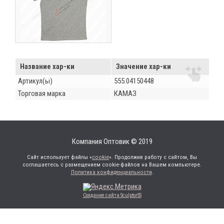
Название хар-ки
Значение хар-ки
Артикул(ы)
555.04150448
Торговая марка
КАМАЗ
Компания Оптовик © 2019
Сайт использует файлы «
cookie
». Продолжив работу с сайтом, Вы
соглашаетесь с размещением cookie-файлов на Вашем компьютере.
Политика конфиденциальности
.
Создание сайта SculptorSS