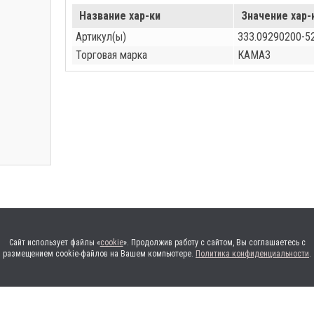
Название хар-ки
Значение хар-
Артикул(ы)
333.09290200-52
Торговая марка
КАМАЗ
Сайт использует файлы «
cookie
». Продолжив работу с сайтом, Вы соглашаетесь с
размещением cookie-файлов на Вашем компьютере.
Политика конфиденциальности
.