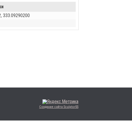
ки
, 333.09290200
Создание сайта SculptorSS