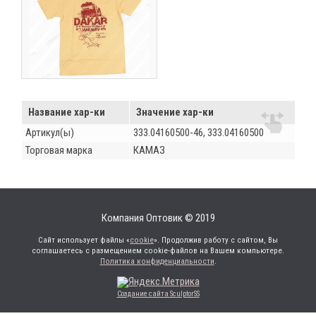
Название хар-ки
Значение хар-ки
Артикул(ы)
333.04160500-46, 333.04160500
Торговая марка
КАМАЗ
Компания Оптовик © 2019
Сайт использует файлы «
cookie
». Продолжив работу с сайтом, Вы
соглашаетесь с размещением cookie-файлов на Вашем компьютере.
Политика конфиденциальности
.
Создание сайта SculptorSS