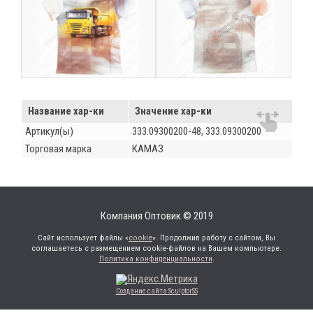
Название хар-ки
Значение хар-ки
Артикул(ы)
333.09300200-48, 333.09300200
Торговая марка
КАМАЗ
Компания Оптовик © 2019
Сайт использует файлы «
cookie
». Продолжив работу с сайтом, Вы
соглашаетесь с размещением cookie-файлов на Вашем компьютере.
Политика конфиденциальности
.
Создание сайта SculptorSS