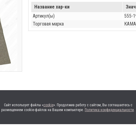
Название хар-ки
Знач
Артикул(ы)
555-1
Торговая марка
КАМА
Сайт использует файлы «
cookie
». Продолжив работу с сайтом, Вы соглашаетесь с
размещением cookie-файлов на Вашем компьютере.
Политика конфиденциальности
.