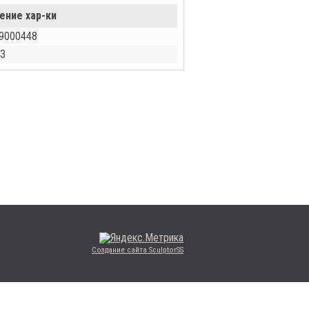
ение хар-ки
9000448
З
Создание сайта SculptorSS