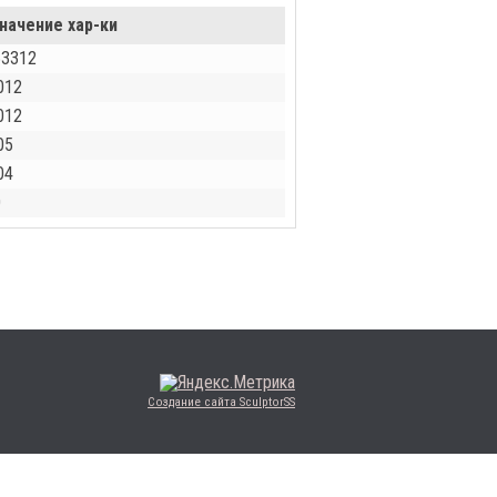
начение хар-ки
53312
012
012
05
04
0
Создание сайта SculptorSS