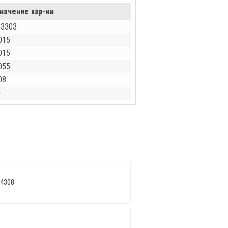
начение хар-ки
53303
015
015
055
08
0
 4308