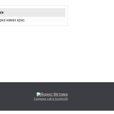
ки
ка камаз крас.
Создание сайта SculptorSS