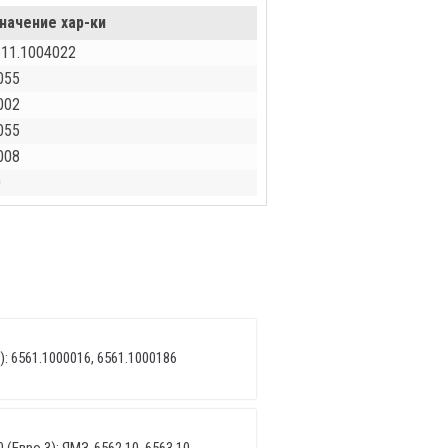
начение хар-ки
511.1004022
055
002
055
008
0
): 6561.1000016, 6561.1000186