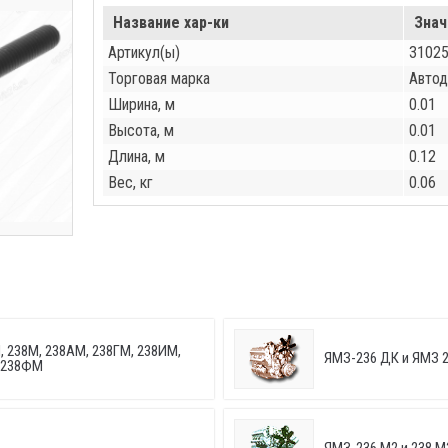
Название хар-ки
Знач
Артикул(ы)
3102
Торговая марка
Автод
Ширина, м
0.01
Высота, м
0.01
Длина, м
0.12
Вес, кг
0.06
, 238М, 238АМ, 238ГМ, 238ИМ,
ЯМЗ-236 ДК и ЯМЗ 2
, 238ФМ