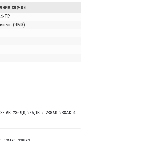
ение хар-ки
54-П2
изель (ЯМЗ)
38 АК: 236ДК, 236ДК-2, 238АК, 238АК-4